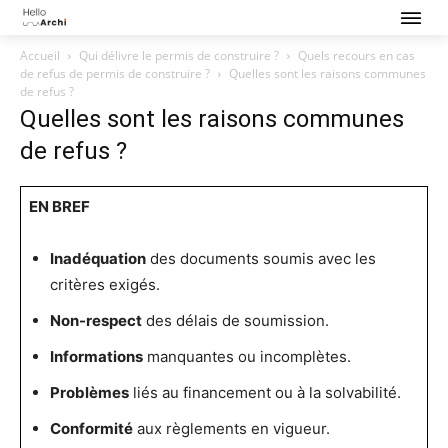
Accueil
Qui délivre le permis de construire ?
Quels recours en cas
de refus de permis de construire ?
Quelles sont les raisons communes
de refus ?
Quelles sont les raisons communes
de refus ?
EN BREF
Inadéquation
des documents soumis avec les
critères exigés.
Non-respect
des délais de soumission.
Informations
manquantes ou incomplètes.
Problèmes
liés au financement ou à la solvabilité.
Conformité
aux règlements en vigueur.